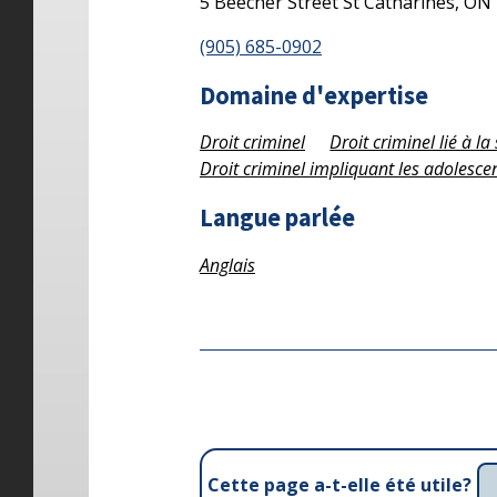
5 Beecher Street
St Catharines,
ON
(905) 685-0902
Domaine d'expertise
Droit criminel
Droit criminel lié à l
Droit criminel impliquant les adolesce
Langue parlée
Anglais
Cette page a-t-elle été utile?