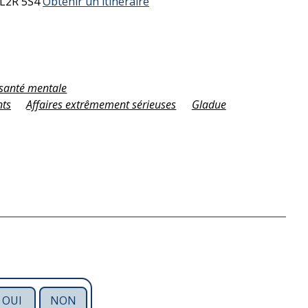
L2R 5S4
Obtenir un itinéraire
a santé mentale
nts
Affaires extrêmement sérieuses
Gladue
OUI
NON