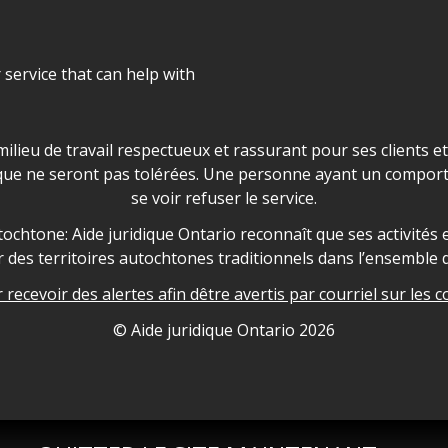
r service that can help with
ns les locaux d'AJO.
milieu de travail respectueux et rassurant pour ses clients e
que ne seront pas tolérées. Une personne ayant un comport
se voir refuser le service.
owledgement
ochtone: Aide juridique Ontario reconnaît que ses activités et
des territoires autochtones traditionnels dans l’ensemble d
recevoir des alertes afin dêtre avertis par courriel sur les c
nformation
© Aide juridique Ontario
2026