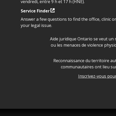
vendredi, entre 9 h et 17 h (HNE).
Service Finder
Answer a few questions to find the office, clinic o
your legal issue.
Déclaration sur la sécurité da
Aide juridique Ontario se veut un 
ou les menaces de violence physi
Legal Aid Ontario land ackn
Reconnaissance du territoire aut
communautaires ont lieu sur 
Inscrivez-vous pour 
Legal Aid Ontario copyright i