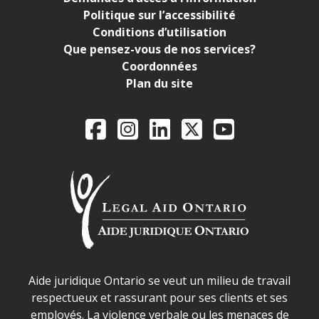
Politique sur l’accessibilité
Conditions d’utilisation
Que pensez-vous de nos services?
Coordonnées
Plan du site
Legal Aid Ontario o
Facebook
Instagram
LinkedIn
X
YouTube
Déclaration sur la sécurité dans les locaux d'AJO.
Aide juridique Ontario se veut un milieu de travail
respectueux et rassurant pour ses clients et ses
employés. La violence verbale ou les menaces de