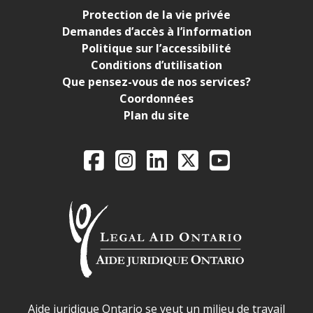
Protection de la vie privée
Demandes d’accès à l’information
Politique sur l’accessibilité
Conditions d’utilisation
Que pensez-vous de nos services?
Coordonnées
Plan du site
Legal Aid Ontario o
Facebook
Instagram
LinkedIn
X
YouTube
Déclaration sur la sécurité dans les locaux d'AJO.
Aide juridique Ontario se veut un milieu de travail