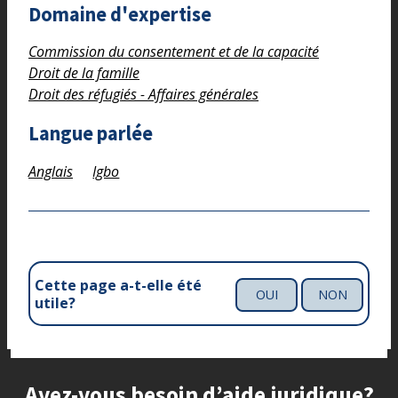
Domaine d'expertise
Commission du consentement et de la capacité
Droit de la famille
Droit des réfugiés - Affaires générales
Langue parlée
Anglais
Igbo
Cette page a-t-elle été
OUI
NON
utile?
Site footer
Avez-vous besoin d’aide juridique?