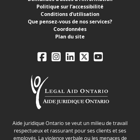
Politique sur l’accessibilité
Conditions d’utilisation
Que pensez-vous de nos services?
Coordonnées
Plan du site
Legal Aid Ontario o
Facebook
Instagram
LinkedIn
X
YouTube
Déclaration sur la sécurité dans les locaux d'AJO.
Aide juridique Ontario se veut un milieu de travail
respectueux et rassurant pour ses clients et ses
employés. La violence verbale ou les menaces de