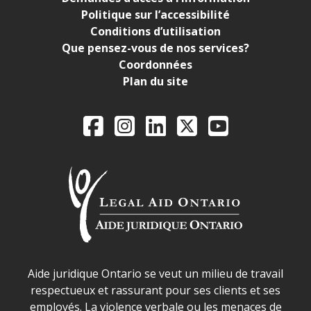
Politique sur l’accessibilité
Conditions d’utilisation
Que pensez-vous de nos services?
Coordonnées
Plan du site
Legal Aid Ontario o
Facebook
Instagram
LinkedIn
X
YouTube
Déclaration sur la sécurité dans les locaux d'AJO.
Aide juridique Ontario se veut un milieu de travail
respectueux et rassurant pour ses clients et ses
employés. La violence verbale ou les menaces de