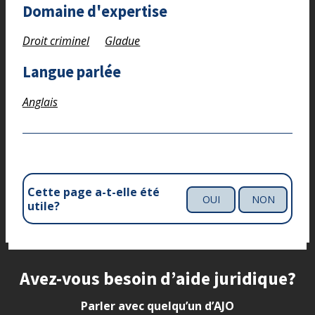
Domaine d'expertise
Droit criminel
Gladue
Langue parlée
Anglais
Cette page a-t-elle été
OUI
NON
utile?
Site footer
Avez-vous besoin d’aide juridique?
Parler avec quelqu’un d’AJO