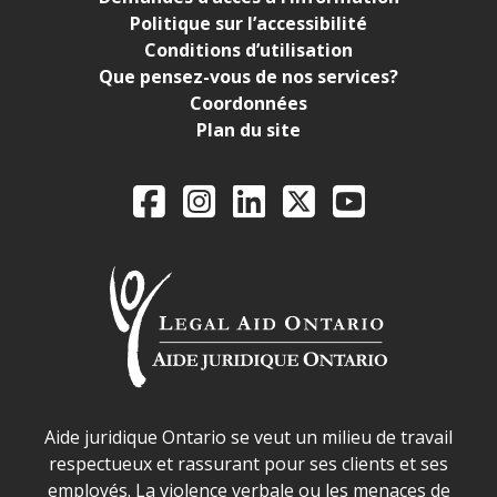
Politique sur l’accessibilité
Conditions d’utilisation
Que pensez-vous de nos services?
Coordonnées
Plan du site
Legal Aid Ontario o
Facebook
Instagram
LinkedIn
X
YouTube
Déclaration sur la sécurité dans les locaux d'AJO.
Aide juridique Ontario se veut un milieu de travail
respectueux et rassurant pour ses clients et ses
employés. La violence verbale ou les menaces de