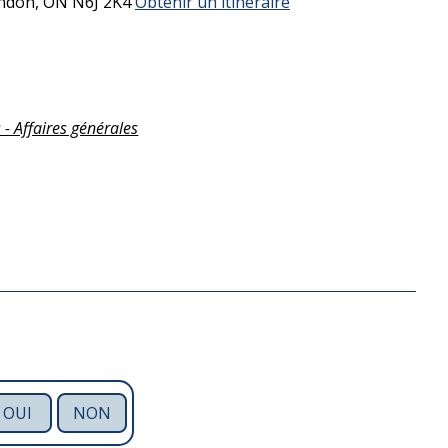
ndon,
ON
N6J 2K4
Obtenir un itinéraire
 - Affaires générales
OUI
NON