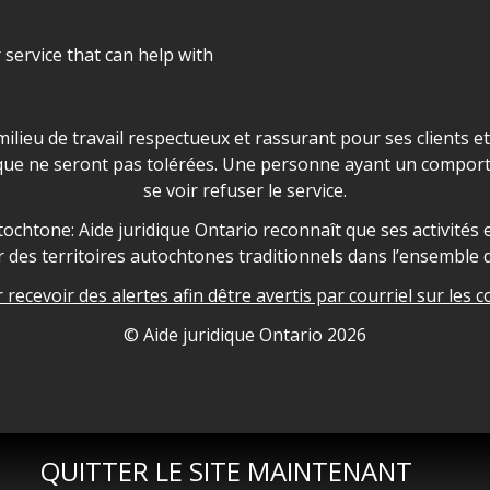
r service that can help with
ns les locaux d'AJO.
milieu de travail respectueux et rassurant pour ses clients e
que ne seront pas tolérées. Une personne ayant un comport
se voir refuser le service.
owledgement
ochtone: Aide juridique Ontario reconnaît que ses activités et
des territoires autochtones traditionnels dans l’ensemble d
recevoir des alertes afin dêtre avertis par courriel sur les c
nformation
© Aide juridique Ontario
2026
QUITTER LE SITE MAINTENANT