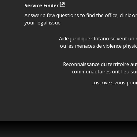
Service Finder
Answer a few questions to find the office, clinic o
your legal issue.
Déclaration sur la sécurité da
Aide juridique Ontario se veut un 
ou les menaces de violence physi
Legal Aid Ontario land ackn
Reconnaissance du territoire aut
communautaires ont lieu sur 
Inscrivez-vous pour 
Legal Aid Ontario copyright i