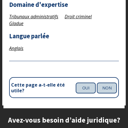
Domaine d'expertise
Tribunaux administratifs
Droit criminel
Gladue
Langue parlée
Anglais
Cette page a-t-elle été
OUI
NON
utile?
Site footer
Avez-vous besoin d’aide juridique?