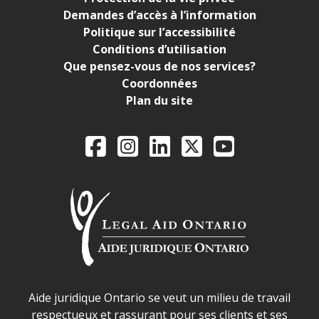
Demandes d’accès à l’information
Politique sur l’accessibilité
Conditions d’utilisation
Que pensez-vous de nos services?
Coordonnées
Plan du site
Legal Aid Ontario o
Facebook
Instagram
LinkedIn
X
YouTube
Déclaration sur la sécurité dans les locaux d'AJO.
Aide juridique Ontario se veut un milieu de travail
respectueux et rassurant pour ses clients et ses