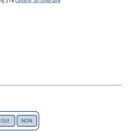
5J 2T8
Obtenir un itinéraire
OUI
NON