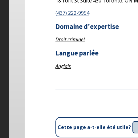
18 York St
Suite 430
Toronto,
ON
M
(437) 222-9954
Domaine d'expertise
Droit criminel
Langue parlée
Anglais
Cette page a-t-elle été utile?