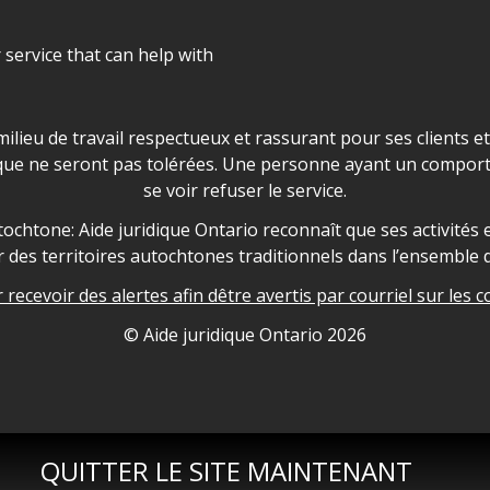
r service that can help with
ns les locaux d'AJO.
milieu de travail respectueux et rassurant pour ses clients e
que ne seront pas tolérées. Une personne ayant un comport
se voir refuser le service.
owledgement
ochtone: Aide juridique Ontario reconnaît que ses activités et
des territoires autochtones traditionnels dans l’ensemble d
recevoir des alertes afin dêtre avertis par courriel sur les c
nformation
© Aide juridique Ontario
2026
QUITTER LE SITE MAINTENANT