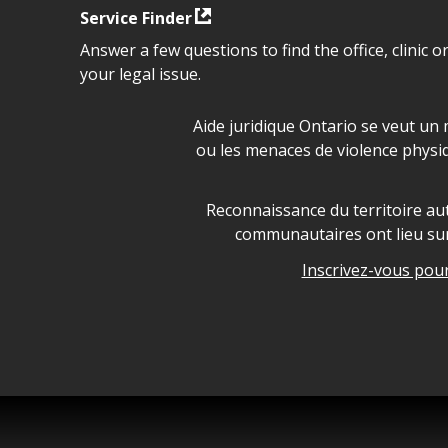
Service Finder
Answer a few questions to find the office, clinic o
your legal issue.
Déclaration sur la sécurité da
Aide juridique Ontario se veut un 
ou les menaces de violence physi
Legal Aid Ontario land ackn
Reconnaissance du territoire aut
communautaires ont lieu sur 
Inscrivez-vous pour 
Legal Aid Ontario copyright i