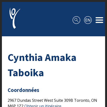
Aller au contenu
Cynthia Amaka
Taboika
Coordonnées
2967 Dundas Street West
Suite 309B
Toronto,
ON
M6P 1Z2
Obtenir un itinéraire