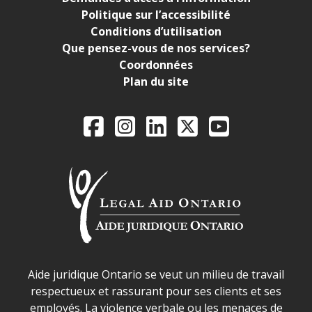
Politique sur l’accessibilité
Conditions d’utilisation
Que pensez-vous de nos services?
Coordonnées
Plan du site
Legal Aid Ontario o
Facebook
Instagram
LinkedIn
X
YouTube
Déclaration sur la sécurité dans les locaux d'AJO.
Aide juridique Ontario se veut un milieu de travail
respectueux et rassurant pour ses clients et ses
employés. La violence verbale ou les menaces de