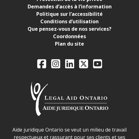
Demandes d’accès à l’information
Politique sur l’accessibilité
Conditions d’utilisation
Que pensez-vous de nos services?
Coordonnées
Plan du site
Legal Aid Ontario o
Facebook
Instagram
LinkedIn
X
YouTube
Déclaration sur la sécurité dans les locaux d'AJO.
Aide juridique Ontario se veut un milieu de travail
respectueux et rassurant pour ses clients et ses