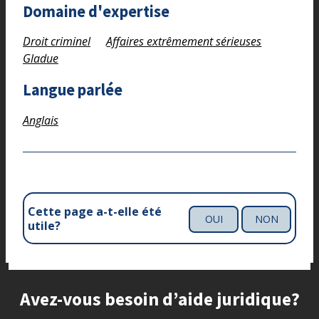
Domaine d'expertise
Droit criminel
Affaires extrêmement sérieuses
Gladue
Langue parlée
Anglais
Cette page a-t-elle été
OUI
NON
utile?
Site footer
Avez-vous besoin d’aide juridique?