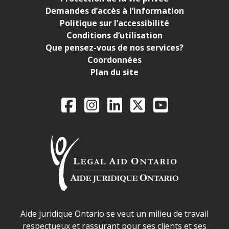
Demandes d’accès à l’information
Politique sur l’accessibilité
Conditions d’utilisation
Que pensez-vous de nos services?
Coordonnées
Plan du site
Legal Aid Ontario o
Facebook
Instagram
LinkedIn
X
YouTube
Déclaration sur la sécurité dans les locaux d'AJO.
Aide juridique Ontario se veut un milieu de travail
respectueux et rassurant pour ses clients et ses