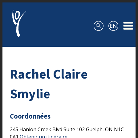
Aller au contenu
Rachel Claire
Smylie
Coordonnées
245 Hanlon Creek Blvd
Suite 102
Guelph,
ON
N1C
0A1
Obtenir un itinéraire