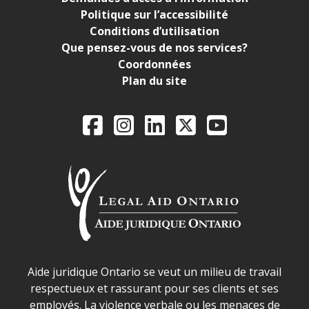
Politique sur l’accessibilité
Conditions d’utilisation
Que pensez-vous de nos services?
Coordonnées
Plan du site
Legal Aid Ontario o
Facebook
Instagram
LinkedIn
X
YouTube
Déclaration sur la sécurité dans les locaux d'AJO.
Aide juridique Ontario se veut un milieu de travail
respectueux et rassurant pour ses clients et ses
employés. La violence verbale ou les menaces de