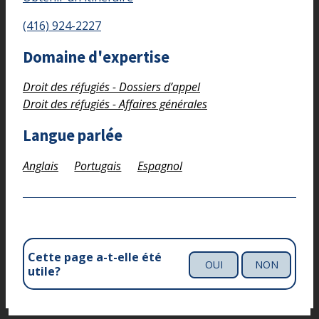
(416) 924-2227
Domaine d'expertise
Droit des réfugiés - Dossiers d’appel
Droit des réfugiés - Affaires générales
Langue parlée
Anglais
Portugais
Espagnol
Cette page a-t-elle été
OUI
NON
utile?