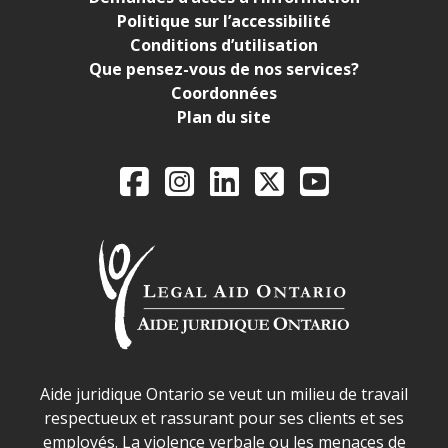
Politique sur l’accessibilité
Conditions d’utilisation
Que pensez-vous de nos services?
Coordonnées
Plan du site
Legal Aid Ontario o
Facebook
Instagram
LinkedIn
X
YouTube
Déclaration sur la sécurité dans les locaux d'AJO.
Aide juridique Ontario se veut un milieu de travail
respectueux et rassurant pour ses clients et ses
employés. La violence verbale ou les menaces de