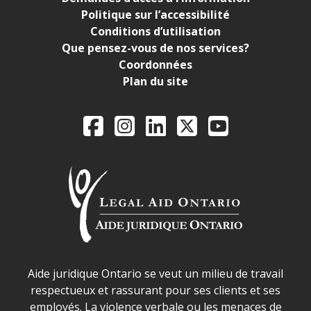
Politique sur l’accessibilité
Conditions d’utilisation
Que pensez-vous de nos services?
Coordonnées
Plan du site
Legal Aid Ontario o
Facebook
Instagram
LinkedIn
X
YouTube
Déclaration sur la sécurité dans les locaux d'AJO.
Aide juridique Ontario se veut un milieu de travail
respectueux et rassurant pour ses clients et ses
employés. La violence verbale ou les menaces de