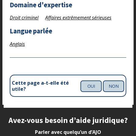
Domaine d'expertise
Droit criminel
Affaires extrêmement sérieuses
Langue parlée
Anglais
Cette page a-t-elle été
OUI
NON
utile?
Site footer
Avez-vous besoin d’aide juridique?
Parler avec quelqu’un d’AJO