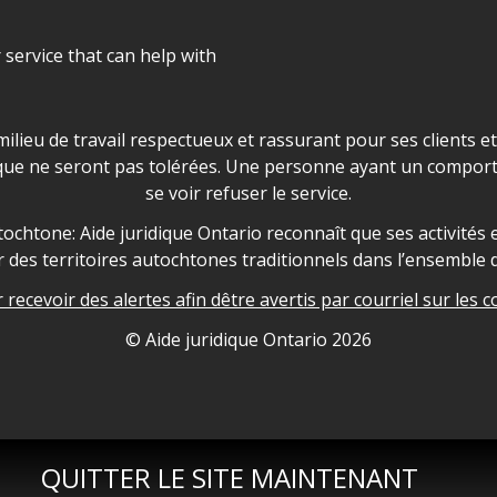
r service that can help with
ns les locaux d'AJO.
milieu de travail respectueux et rassurant pour ses clients e
que ne seront pas tolérées. Une personne ayant un comport
se voir refuser le service.
owledgement
ochtone: Aide juridique Ontario reconnaît que ses activités et
des territoires autochtones traditionnels dans l’ensemble d
recevoir des alertes afin dêtre avertis par courriel sur les c
nformation
© Aide juridique Ontario
2026
QUITTER LE SITE MAINTENANT