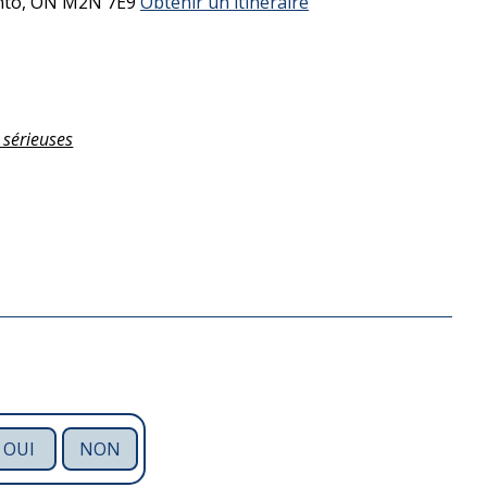
nto,
ON
M2N 7E9
Obtenir un itinéraire
 sérieuses
OUI
NON