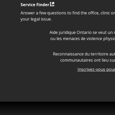
Service Finder
Answer a few questions to find the office, clinic o
your legal issue.
Déclaration sur la sécurité da
Aide juridique Ontario se veut un 
ou les menaces de violence physi
Legal Aid Ontario land ackn
Reconnaissance du territoire aut
communautaires ont lieu sur 
Inscrivez-vous pour 
Legal Aid Ontario copyright i