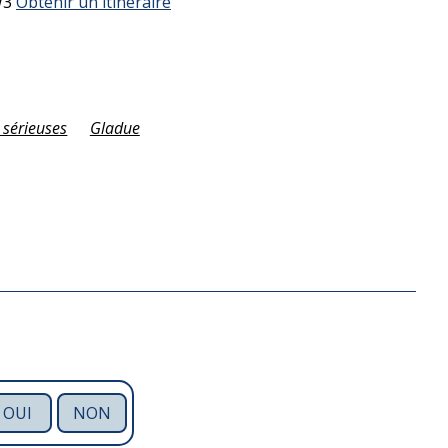
W3
Obtenir un itinéraire
 sérieuses
Gladue
OUI
NON