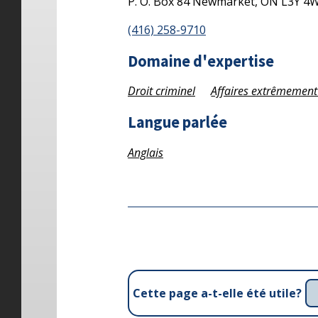
P. O. Box 84
Newmarket,
ON
L3Y 4
(416) 258-9710
Domaine d'expertise
Droit criminel
Affaires extrêmement
Langue parlée
Anglais
Cette page a-t-elle été utile?