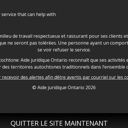
r service that can help with
ns les locaux d'AJO.
milieu de travail respectueux et rassurant pour ses clients e
que ne seront pas tolérées. Une personne ayant un comport
se voir refuser le service.
owledgement
ochtone: Aide juridique Ontario reconnaît que ses activités et
des territoires autochtones traditionnels dans l’ensemble d
recevoir des alertes afin dêtre avertis par courriel sur les c
nformation
© Aide juridique Ontario
2026
QUITTER LE SITE MAINTENANT