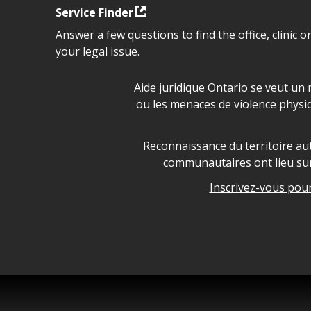
Service Finder
Answer a few questions to find the office, clinic o
your legal issue.
Déclaration sur la sécurité da
Aide juridique Ontario se veut un 
ou les menaces de violence physi
Legal Aid Ontario land ackn
Reconnaissance du territoire aut
communautaires ont lieu sur 
Inscrivez-vous pour 
Legal Aid Ontario copyright i