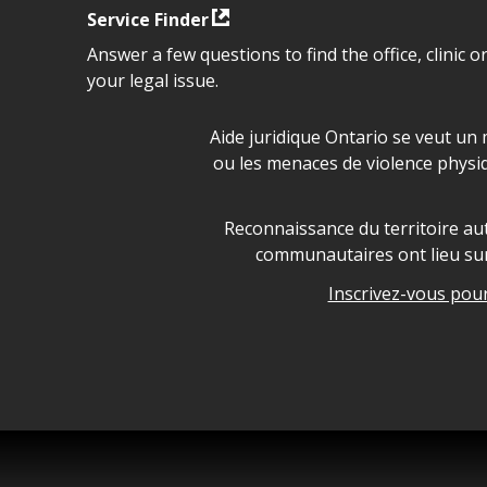
Service Finder
Answer a few questions to find the office, clinic o
your legal issue.
Déclaration sur la sécurité da
Aide juridique Ontario se veut un 
ou les menaces de violence physi
Legal Aid Ontario land ackn
Reconnaissance du territoire aut
communautaires ont lieu sur 
Inscrivez-vous pour 
Legal Aid Ontario copyright i