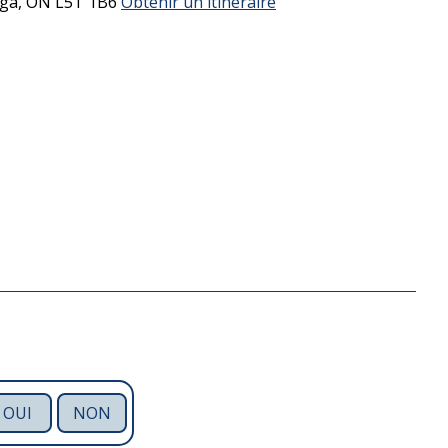
uga,
ON
L5T 1B6
Obtenir un itinéraire
OUI
NON