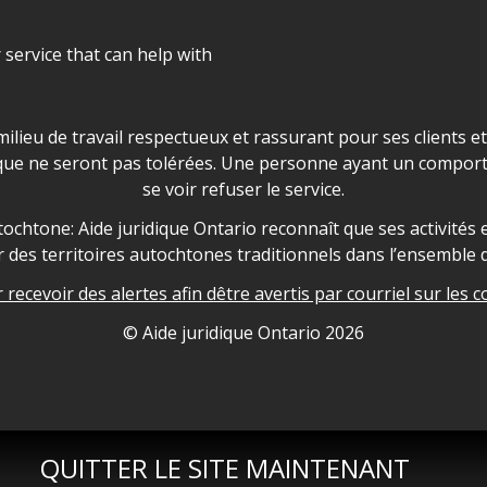
r service that can help with
ns les locaux d'AJO.
milieu de travail respectueux et rassurant pour ses clients e
que ne seront pas tolérées. Une personne ayant un comport
se voir refuser le service.
owledgement
ochtone: Aide juridique Ontario reconnaît que ses activités et
des territoires autochtones traditionnels dans l’ensemble d
recevoir des alertes afin dêtre avertis par courriel sur les c
nformation
© Aide juridique Ontario
2026
QUITTER LE SITE MAINTENANT