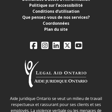
Politique sur l’accessibilité
Conditions d’utilisation
Que pensez-vous de nos services?
Coordonnées
Plan du site
Legal Aid Ontario o
Facebook
Instagram
LinkedIn
X
YouTube
Déclaration sur la sécurité dans les locaux d'AJO.
Aide juridique Ontario se veut un milieu de travail
respectueux et rassurant pour ses clients et ses
employés. La violence verbale ou les menaces de