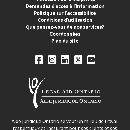
Demandes d’accès à l’information
Politique sur l’accessibilité
Conditions d’utilisation
Que pensez-vous de nos services?
Coordonnées
Plan du site
Legal Aid Ontario o
Facebook
Instagram
LinkedIn
X
YouTube
Déclaration sur la sécurité dans les locaux d'AJO.
Aide juridique Ontario se veut un milieu de travail
respectueux et rassurant pour ses clients et ses