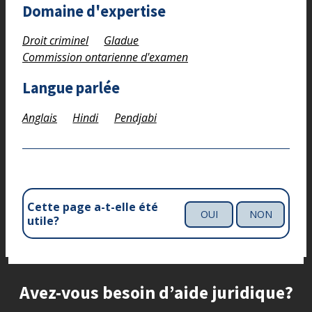
Domaine d'expertise
Droit criminel
Gladue
Commission ontarienne d'examen
Langue parlée
Anglais
Hindi
Pendjabi
Cette page a-t-elle été
OUI
NON
utile?
Site footer
Avez-vous besoin d’aide juridique?