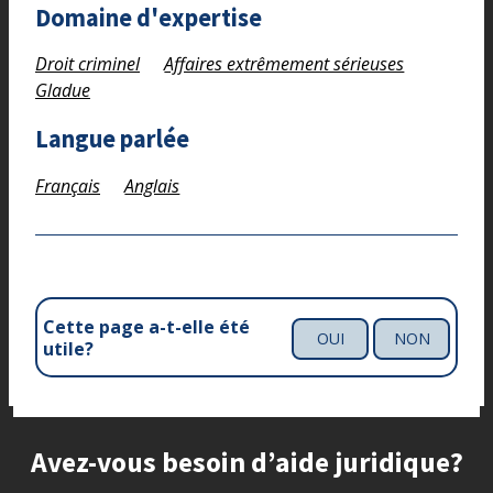
Domaine d'expertise
Droit criminel
Affaires extrêmement sérieuses
Gladue
Langue parlée
Français
Anglais
Cette page a-t-elle été
OUI
NON
utile?
Site footer
Avez-vous besoin d’aide juridique?