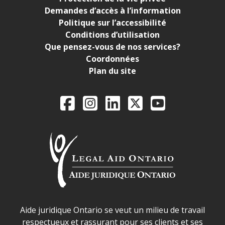
Demandes d’accès à l’information
Politique sur l’accessibilité
Conditions d’utilisation
Que pensez-vous de nos services?
Coordonnées
Plan du site
Legal Aid Ontario o
Facebook
Instagram
LinkedIn
X
YouTube
Déclaration sur la sécurité dans les locaux d'AJO.
Aide juridique Ontario se veut un milieu de travail
respectueux et rassurant pour ses clients et ses