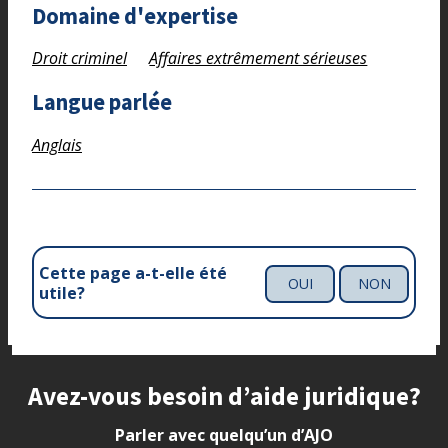
Domaine d'expertise
Droit criminel
Affaires extrêmement sérieuses
Langue parlée
Anglais
Cette page a-t-elle été
OUI
NON
utile?
Site footer
Avez-vous besoin d’aide juridique?
Parler avec quelqu’un d’AJO