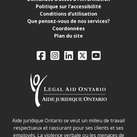
Politique sur l’accessibilité
Conditions d’utilisation
Que pensez-vous de nos services?
Coordonnées
Plan du site
Legal Aid Ontario o
Facebook
Instagram
LinkedIn
X
YouTube
Déclaration sur la sécurité dans les locaux d'AJO.
Aide juridique Ontario se veut un milieu de travail
respectueux et rassurant pour ses clients et ses
employés. La violence verbale ou les menaces de