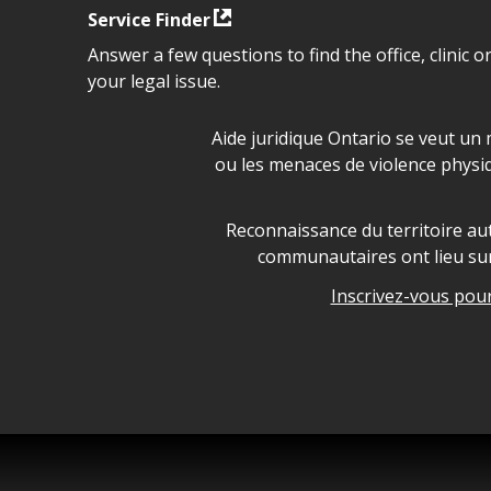
Service Finder
Answer a few questions to find the office, clinic o
your legal issue.
Déclaration sur la sécurité da
Aide juridique Ontario se veut un 
ou les menaces de violence physi
Legal Aid Ontario land ackn
Reconnaissance du territoire aut
communautaires ont lieu sur 
Inscrivez-vous pour 
Legal Aid Ontario copyright i