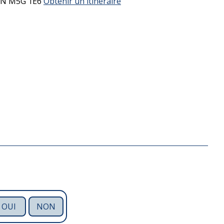
ON
M5G 1E6
Obtenir un itinéraire
OUI
NON