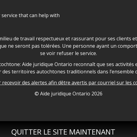
r service that can help with
ns les locaux d'AJO.
milieu de travail respectueux et rassurant pour ses clients e
que ne seront pas tolérées. Une personne ayant un comport
se voir refuser le service.
owledgement
ochtone: Aide juridique Ontario reconnaît que ses activités et
des territoires autochtones traditionnels dans l’ensemble d
recevoir des alertes afin dêtre avertis par courriel sur les c
nformation
© Aide juridique Ontario
2026
QUITTER LE SITE MAINTENANT