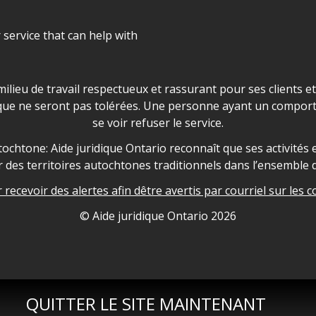
r service that can help with
ns les locaux d'AJO.
milieu de travail respectueux et rassurant pour ses clients e
que ne seront pas tolérées. Une personne ayant un comport
se voir refuser le service.
owledgement
ochtone: Aide juridique Ontario reconnaît que ses activités et
des territoires autochtones traditionnels dans l’ensemble d
recevoir des alertes afin dêtre avertis par courriel sur les c
nformation
© Aide juridique Ontario
2026
QUITTER LE SITE MAINTENANT