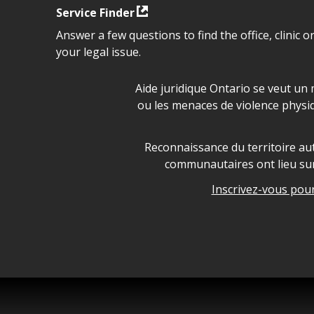
Service Finder
Answer a few questions to find the office, clinic o
your legal issue.
Déclaration sur la sécurité da
Aide juridique Ontario se veut un 
ou les menaces de violence physi
Legal Aid Ontario land ackn
Reconnaissance du territoire aut
communautaires ont lieu sur 
Inscrivez-vous pour 
Legal Aid Ontario copyright i