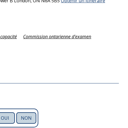
Tower B
London,
ON
N6A 5B5
Obtenir un itinéraire
capacité
Commission ontarienne d'examen
OUI
NON