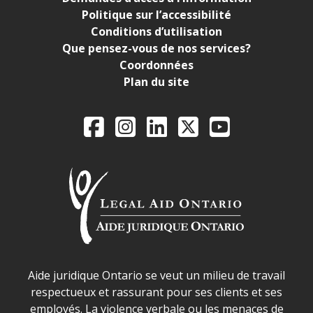
Politique sur l’accessibilité
Conditions d’utilisation
Que pensez-vous de nos services?
Coordonnées
Plan du site
Legal Aid Ontario o
Facebook
Instagram
LinkedIn
X
YouTube
Déclaration sur la sécurité dans les locaux d'AJO.
Aide juridique Ontario se veut un milieu de travail
respectueux et rassurant pour ses clients et ses
employés. La violence verbale ou les menaces de