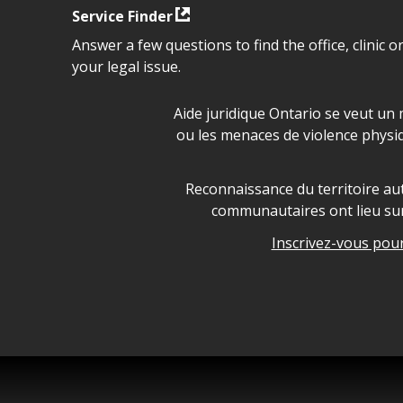
Service Finder
Answer a few questions to find the office, clinic o
your legal issue.
Déclaration sur la sécurité da
Aide juridique Ontario se veut un 
ou les menaces de violence physi
Legal Aid Ontario land ackn
Reconnaissance du territoire aut
communautaires ont lieu sur 
Inscrivez-vous pour 
Legal Aid Ontario copyright i