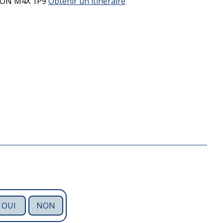
ON
M4X 1P9
Obtenir un itinéraire
OUI
NON