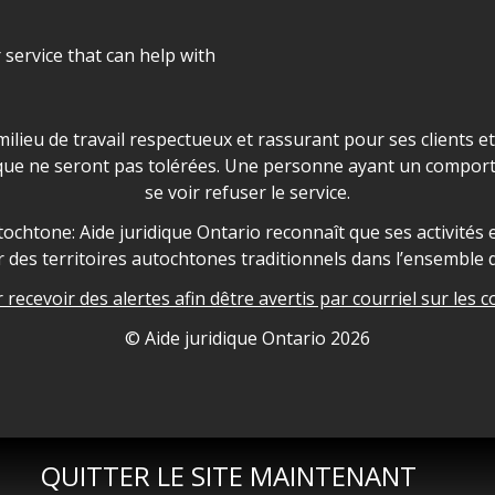
r service that can help with
ns les locaux d'AJO.
milieu de travail respectueux et rassurant pour ses clients e
que ne seront pas tolérées. Une personne ayant un comport
se voir refuser le service.
owledgement
ochtone: Aide juridique Ontario reconnaît que ses activités et
des territoires autochtones traditionnels dans l’ensemble d
recevoir des alertes afin dêtre avertis par courriel sur les c
nformation
© Aide juridique Ontario
2026
QUITTER LE SITE MAINTENANT