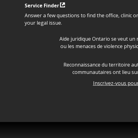
Service Finder
Answer a few questions to find the office, clinic o
your legal issue.
Déclaration sur la sécurité da
Aide juridique Ontario se veut un 
ou les menaces de violence physi
Legal Aid Ontario land ackn
Reconnaissance du territoire aut
communautaires ont lieu sur 
Inscrivez-vous pour 
Legal Aid Ontario copyright i