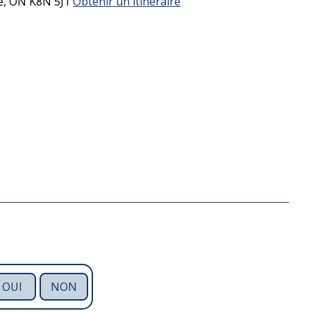
e,
ON
K8N 5J1
Obtenir un itinéraire
OUI
NON