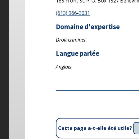
183 Front St.
P. O. Box 1327
Bellevill
(613) 966-3031
Domaine d'expertise
Droit criminel
Langue parlée
Anglais
Cette page a-t-elle été utile?