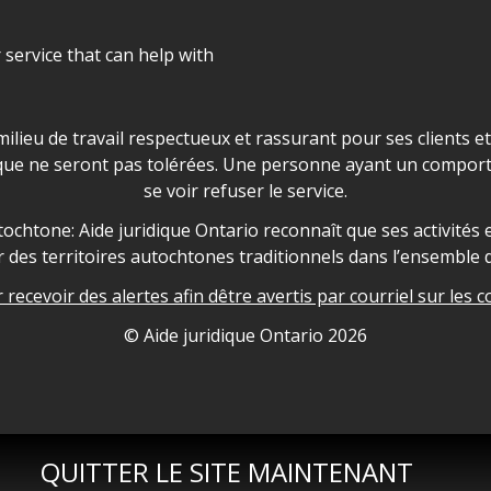
r service that can help with
ns les locaux d'AJO.
milieu de travail respectueux et rassurant pour ses clients e
que ne seront pas tolérées. Une personne ayant un comport
se voir refuser le service.
owledgement
ochtone: Aide juridique Ontario reconnaît que ses activités et
des territoires autochtones traditionnels dans l’ensemble d
recevoir des alertes afin dêtre avertis par courriel sur les c
nformation
© Aide juridique Ontario
2026
QUITTER LE SITE MAINTENANT