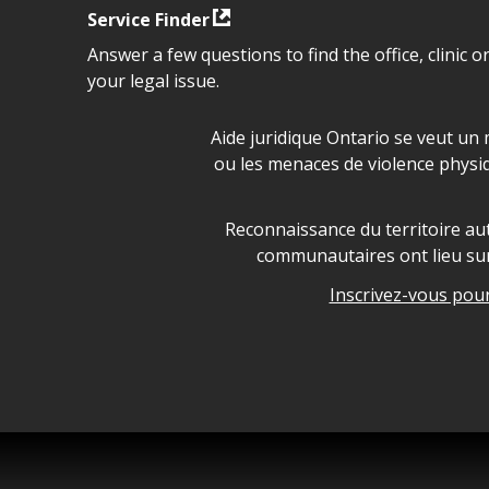
Service Finder
Answer a few questions to find the office, clinic o
your legal issue.
Déclaration sur la sécurité da
Aide juridique Ontario se veut un 
ou les menaces de violence physi
Legal Aid Ontario land ackn
Reconnaissance du territoire aut
communautaires ont lieu sur 
Inscrivez-vous pour 
Legal Aid Ontario copyright i