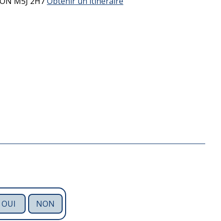
ON
M5J 2H7
Obtenir un itinéraire
OUI
NON