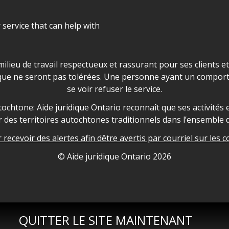
r service that can help with
ns les locaux d'AJO.
milieu de travail respectueux et rassurant pour ses clients e
que ne seront pas tolérées. Une personne ayant un comport
se voir refuser le service.
owledgement
ochtone: Aide juridique Ontario reconnaît que ses activités et
des territoires autochtones traditionnels dans l’ensemble d
recevoir des alertes afin dêtre avertis par courriel sur les c
nformation
© Aide juridique Ontario
2026
QUITTER LE SITE MAINTENANT