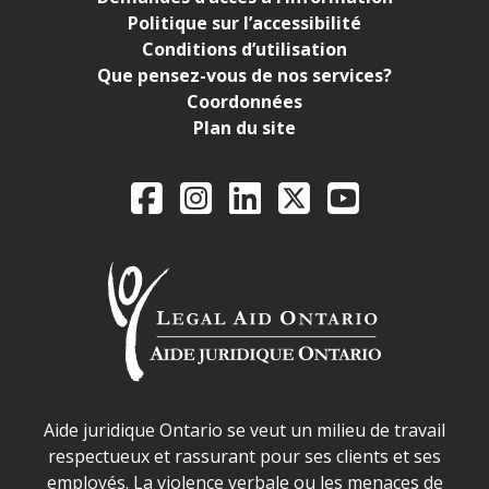
Politique sur l’accessibilité
Conditions d’utilisation
Que pensez-vous de nos services?
Coordonnées
Plan du site
Legal Aid Ontario o
Facebook
Instagram
LinkedIn
X
YouTube
Déclaration sur la sécurité dans les locaux d'AJO.
Aide juridique Ontario se veut un milieu de travail
respectueux et rassurant pour ses clients et ses
employés. La violence verbale ou les menaces de