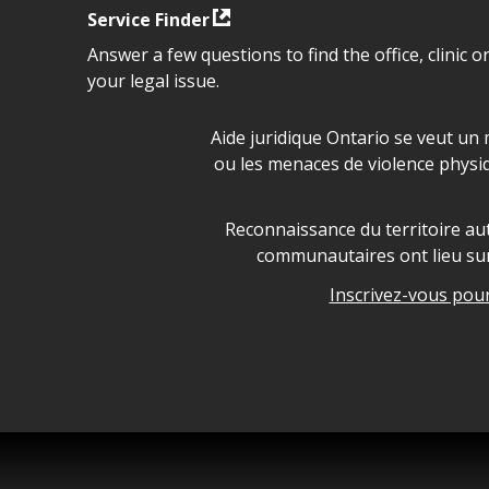
Service Finder
Answer a few questions to find the office, clinic o
your legal issue.
Déclaration sur la sécurité da
Aide juridique Ontario se veut un 
ou les menaces de violence physi
Legal Aid Ontario land ackn
Reconnaissance du territoire aut
communautaires ont lieu sur 
Inscrivez-vous pour 
Legal Aid Ontario copyright i