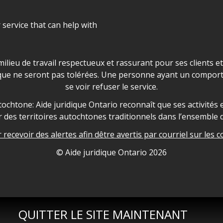
r service that can help with
ns les locaux d'AJO.
milieu de travail respectueux et rassurant pour ses clients e
que ne seront pas tolérées. Une personne ayant un comport
se voir refuser le service.
owledgement
ochtone: Aide juridique Ontario reconnaît que ses activités et
des territoires autochtones traditionnels dans l’ensemble d
recevoir des alertes afin dêtre avertis par courriel sur les c
nformation
© Aide juridique Ontario
2026
QUITTER LE SITE MAINTENANT