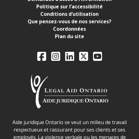
Politique sur l’accessibilité
Conditions d’utilisation
Que pensez-vous de nos services?
Coordonnées
Plan du site
Legal Aid Ontario o
Facebook
Instagram
LinkedIn
X
YouTube
Déclaration sur la sécurité dans les locaux d'AJO.
Aide juridique Ontario se veut un milieu de travail
respectueux et rassurant pour ses clients et ses
employés. La violence verbale ou les menaces de