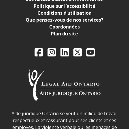
Politique sur l’accessibilité
Conditions d’utilisation
Que pensez-vous de nos services?
Coordonnées
Plan du site
Legal Aid Ontario o
Facebook
Instagram
LinkedIn
X
YouTube
Déclaration sur la sécurité dans les locaux d'AJO.
Aide juridique Ontario se veut un milieu de travail
respectueux et rassurant pour ses clients et ses
employés. La violence verbale ou les menaces de