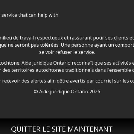
r service that can help with
ns les locaux d'AJO.
milieu de travail respectueux et rassurant pour ses clients e
que ne seront pas tolérées. Une personne ayant un comport
se voir refuser le service.
owledgement
ochtone: Aide juridique Ontario reconnaît que ses activités et
des territoires autochtones traditionnels dans l’ensemble d
recevoir des alertes afin dêtre avertis par courriel sur les c
nformation
© Aide juridique Ontario
2026
QUITTER LE SITE MAINTENANT