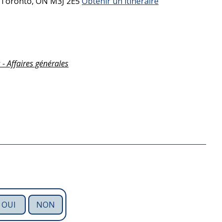
Toronto,
ON
M3J 2E5
Obtenir un itinéraire
 - Affaires générales
OUI
NON