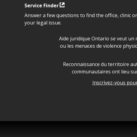
Service Finder
Answer a few questions to find the office, clinic o
your legal issue.
Déclaration sur la sécurité da
Aide juridique Ontario se veut un 
ou les menaces de violence physi
Legal Aid Ontario land ackn
Reconnaissance du territoire aut
communautaires ont lieu sur 
Inscrivez-vous pour 
Legal Aid Ontario copyright i