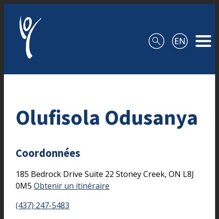
Aller au contenu
Olufisola Odusanya
Coordonnées
185 Bedrock Drive
Suite 22
Stoney Creek,
ON
L8J
0M5
Obtenir un itinéraire
(437) 247-5483