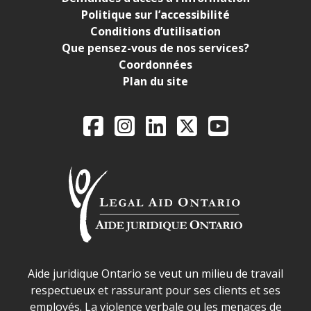
Politique sur l’accessibilité
Conditions d’utilisation
Que pensez-vous de nos services?
Coordonnées
Plan du site
Legal Aid Ontario o
Facebook
Instagram
LinkedIn
X
YouTube
Déclaration sur la sécurité dans les locaux d'AJO.
Aide juridique Ontario se veut un milieu de travail
respectueux et rassurant pour ses clients et ses
employés. La violence verbale ou les menaces de