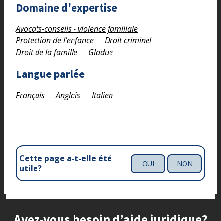
Domaine d'expertise
Avocats-conseils - violence familiale
Protection de l’enfance
Droit criminel
Droit de la famille
Gladue
Langue parlée
Français
Anglais
Italien
Cette page a-t-elle été
OUI
NON
utile?
Site footer
Avez-vous besoin d’aide juridique?