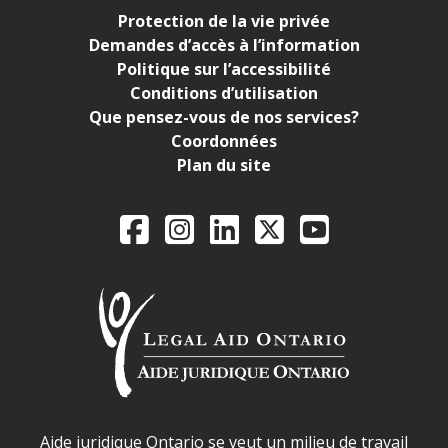
Protection de la vie privée
Demandes d’accès à l’information
Politique sur l’accessibilité
Conditions d’utilisation
Que pensez-vous de nos services?
Coordonnées
Plan du site
Legal Aid Ontario o
Facebook
Instagram
LinkedIn
X
YouTube
Déclaration sur la sécurité dans les locaux d'AJO.
Aide juridique Ontario se veut un milieu de travail