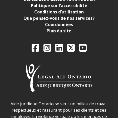
Politique sur l’accessibilité
Conditions d’utilisation
Que pensez-vous de nos services?
Coordonnées
Plan du site
Legal Aid Ontario o
Facebook
Instagram
LinkedIn
X
YouTube
Déclaration sur la sécurité dans les locaux d'AJO.
Aide juridique Ontario se veut un milieu de travail
respectueux et rassurant pour ses clients et ses
employés. La violence verbale ou les menaces de