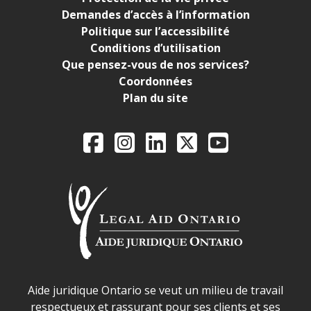
Demandes d’accès à l’information
Politique sur l’accessibilité
Conditions d’utilisation
Que pensez-vous de nos services?
Coordonnées
Plan du site
Legal Aid Ontario o
Facebook
Instagram
LinkedIn
X
YouTube
Déclaration sur la sécurité dans les locaux d'AJO.
Aide juridique Ontario se veut un milieu de travail
respectueux et rassurant pour ses clients et ses