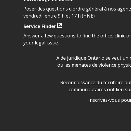
Poser des questions d’ordre général à nos agents
vendredi, entre 9 h et 17 h (HNE).
Service Finder
Answer a few questions to find the office, clinic o
your legal issue.
Déclaration sur la sécurité da
Aide juridique Ontario se veut un 
ou les menaces de violence physi
Legal Aid Ontario land ackn
Reconnaissance du territoire aut
communautaires ont lieu sur 
Inscrivez-vous pour 
Legal Aid Ontario copyright i