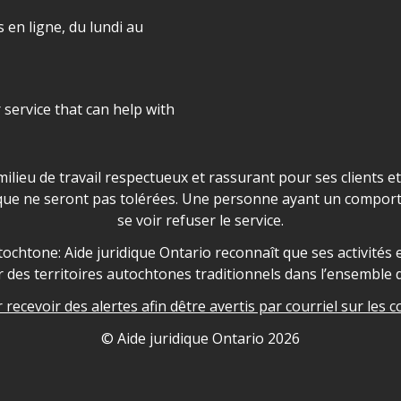
 en ligne, du lundi au
r service that can help with
ns les locaux d'AJO.
milieu de travail respectueux et rassurant pour ses clients e
que ne seront pas tolérées. Une personne ayant un comport
se voir refuser le service.
owledgement
ochtone: Aide juridique Ontario reconnaît que ses activités et
des territoires autochtones traditionnels dans l’ensemble d
recevoir des alertes afin dêtre avertis par courriel sur les c
nformation
© Aide juridique Ontario
2026