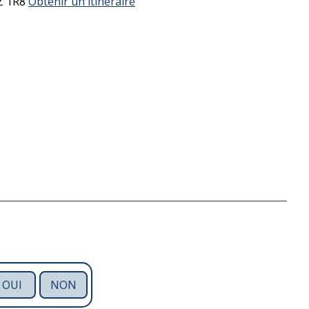
Z 1R8
Obtenir un itinéraire
OUI
NON