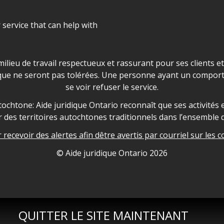
r service that can help with
ns les locaux d'AJO.
milieu de travail respectueux et rassurant pour ses clients e
que ne seront pas tolérées. Une personne ayant un comport
se voir refuser le service.
owledgement
ochtone: Aide juridique Ontario reconnaît que ses activités et
des territoires autochtones traditionnels dans l’ensemble d
recevoir des alertes afin dêtre avertis par courriel sur les c
nformation
© Aide juridique Ontario
2026
QUITTER LE SITE MAINTENANT