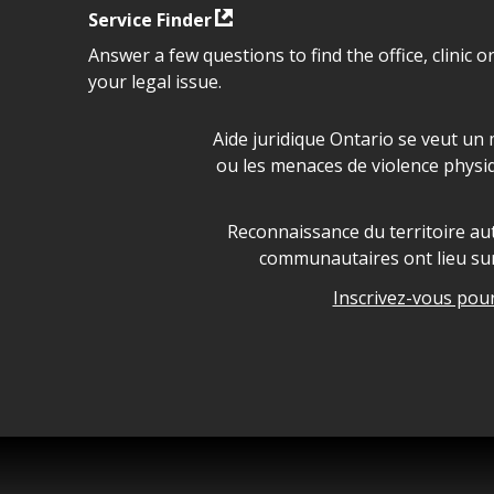
Service Finder
Answer a few questions to find the office, clinic o
your legal issue.
Déclaration sur la sécurité da
Aide juridique Ontario se veut un 
ou les menaces de violence physi
Legal Aid Ontario land ackn
Reconnaissance du territoire aut
communautaires ont lieu sur 
Inscrivez-vous pour 
Legal Aid Ontario copyright i