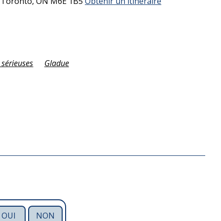
3
Toronto,
ON
M6E 1B5
Obtenir un itinéraire
 sérieuses
Gladue
OUI
NON