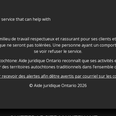
r service that can help with
ns les locaux d'AJO.
milieu de travail respectueux et rassurant pour ses clients e
que ne seront pas tolérées. Une personne ayant un comport
se voir refuser le service.
owledgement
ochtone: Aide juridique Ontario reconnaît que ses activités et
des territoires autochtones traditionnels dans l’ensemble d
recevoir des alertes afin dêtre avertis par courriel sur les c
nformation
© Aide juridique Ontario
2026