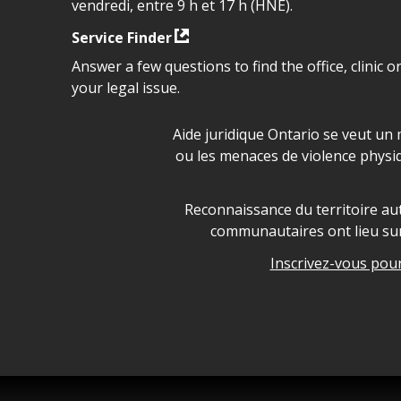
vendredi, entre 9 h et 17 h (HNE).
Service Finder
Answer a few questions to find the office, clinic o
your legal issue.
Déclaration sur la sécurité da
Aide juridique Ontario se veut un 
ou les menaces de violence physi
Legal Aid Ontario land ackn
Reconnaissance du territoire aut
communautaires ont lieu sur 
Inscrivez-vous pour 
Legal Aid Ontario copyright i