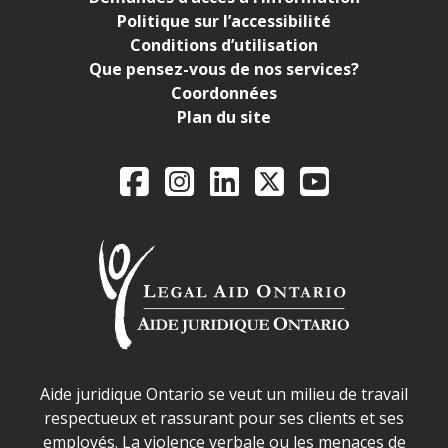
Politique sur l’accessibilité
Conditions d’utilisation
Que pensez-vous de nos services?
Coordonnées
Plan du site
Legal Aid Ontario o
Facebook
Instagram
LinkedIn
X
YouTube
Déclaration sur la sécurité dans les locaux d'AJO.
Aide juridique Ontario se veut un milieu de travail
respectueux et rassurant pour ses clients et ses
employés. La violence verbale ou les menaces de