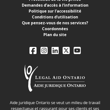
Demandes d’accès à l’information
Politique sur l’accessibilité
Conditions d’utilisation
Que pensez-vous de nos services?
Coordonnées
Plan du site
Legal Aid Ontario o
Facebook
Instagram
LinkedIn
X
YouTube
Déclaration sur la sécurité dans les locaux d'AJO.
Aide juridique Ontario se veut un milieu de travail
respectueux et rassurant pour ses clients et ses