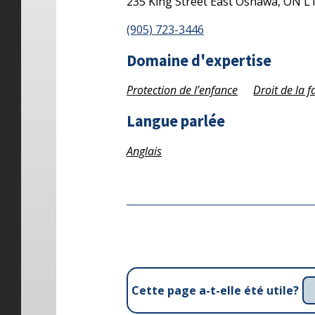
235 King Street East
Oshawa,
ON
L
(905) 723-3446
Domaine d'expertise
Protection de l’enfance
Droit de la f
Langue parlée
Anglais
Cette page a-t-elle été utile?