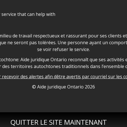
r service that can help with
ns les locaux d'AJO.
milieu de travail respectueux et rassurant pour ses clients e
que ne seront pas tolérées. Une personne ayant un comport
se voir refuser le service.
owledgement
ochtone: Aide juridique Ontario reconnaît que ses activités et
des territoires autochtones traditionnels dans l’ensemble d
recevoir des alertes afin dêtre avertis par courriel sur les c
nformation
© Aide juridique Ontario
2026
QUITTER LE SITE MAINTENANT