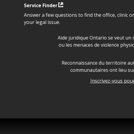
Service Finder
Answer a few questions to find the office, clinic o
your legal issue.
Déclaration sur la sécurité da
Aide juridique Ontario se veut un 
ou les menaces de violence physi
Legal Aid Ontario land ackn
Reconnaissance du territoire aut
communautaires ont lieu sur 
Inscrivez-vous pour 
Legal Aid Ontario copyright i