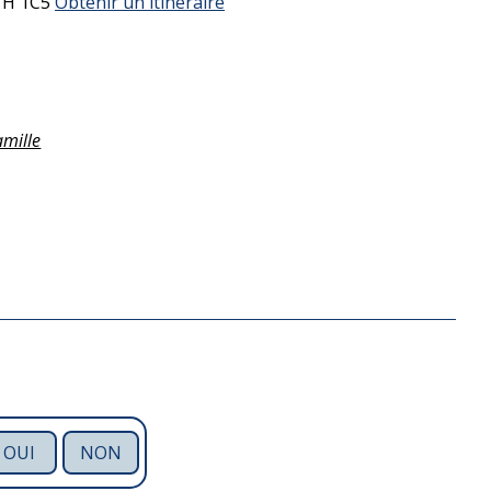
1H 1C5
Obtenir un itinéraire
amille
OUI
NON