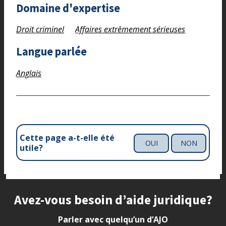
Domaine d'expertise
Droit criminel
Affaires extrêmement sérieuses
Langue parlée
Anglais
Cette page a-t-elle été
OUI
NON
utile?
Site footer
Avez-vous besoin d’aide juridique?
Parler avec quelqu’un d’AJO