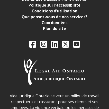
Politique sur l’accessibilité
Conditions d’utilisation
Que pensez-vous de nos services?
Coordonnées
Plan du site
Legal Aid Ontario o
Facebook
Instagram
LinkedIn
X
YouTube
Déclaration sur la sécurité dans les locaux d'AJO.
Aide juridique Ontario se veut un milieu de travail
respectueux et rassurant pour ses clients et ses
employés. La violence verbale ou les menaces de