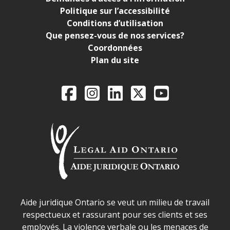
Politique sur l’accessibilité
Conditions d’utilisation
Que pensez-vous de nos services?
Coordonnées
Plan du site
Legal Aid Ontario o
Facebook
Instagram
LinkedIn
X
YouTube
Déclaration sur la sécurité dans les locaux d'AJO.
Aide juridique Ontario se veut un milieu de travail
respectueux et rassurant pour ses clients et ses
employés. La violence verbale ou les menaces de