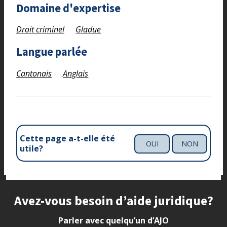
Domaine d'expertise
Droit criminel
Gladue
Langue parlée
Cantonais
Anglais
Cette page a-t-elle été
OUI
NON
utile?
Site footer
Avez-vous besoin d’aide juridique?
Parler avec quelqu’un d’AJO