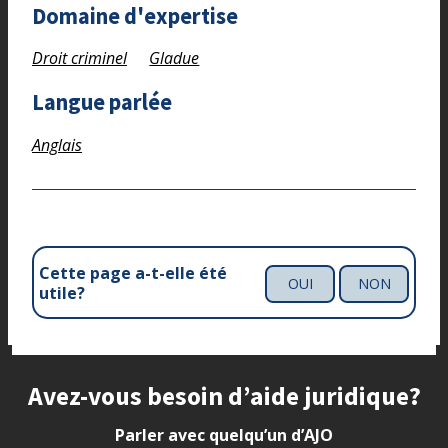
Domaine d'expertise
Droit criminel
Gladue
Langue parlée
Anglais
Cette page a-t-elle été
OUI
NON
utile?
Site footer
Avez-vous besoin d’aide juridique?
Parler avec quelqu’un d’AJO