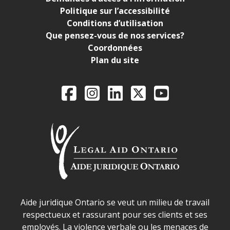
Politique sur l’accessibilité
Conditions d’utilisation
Que pensez-vous de nos services?
Coordonnées
Plan du site
Legal Aid Ontario o
Facebook
Instagram
LinkedIn
X
YouTube
Déclaration sur la sécurité dans les locaux d'AJO.
Aide juridique Ontario se veut un milieu de travail
respectueux et rassurant pour ses clients et ses
employés. La violence verbale ou les menaces de