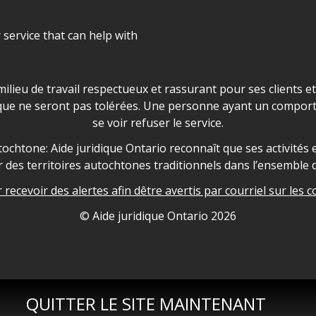
r service that can help with
ns les locaux d'AJO.
milieu de travail respectueux et rassurant pour ses clients e
que ne seront pas tolérées. Une personne ayant un comport
se voir refuser le service.
owledgement
ochtone: Aide juridique Ontario reconnaît que ses activités et
des territoires autochtones traditionnels dans l’ensemble d
recevoir des alertes afin dêtre avertis par courriel sur les c
nformation
© Aide juridique Ontario
2026
QUITTER LE SITE MAINTENANT