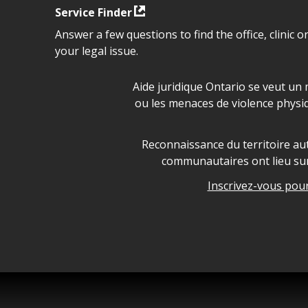
Service Finder
Answer a few questions to find the office, clinic o
your legal issue.
Déclaration sur la sécurité da
Aide juridique Ontario se veut un 
ou les menaces de violence physi
Legal Aid Ontario land ackn
Reconnaissance du territoire aut
communautaires ont lieu sur 
Inscrivez-vous pour 
Legal Aid Ontario copyright i